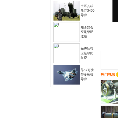
土耳其或
放弃S400
导弹
知否知否
应是绿肥
红瘦
知否知否
应是绿肥
红瘦
苏57可携
热门视频
带多枚核
导弹