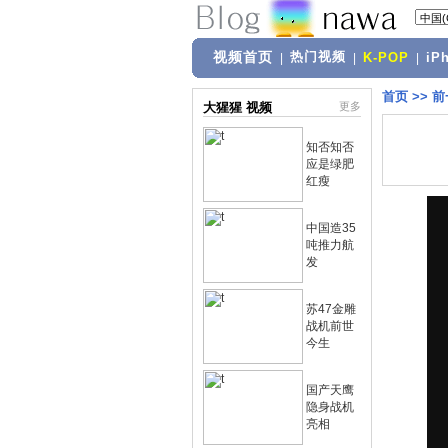
视频首页
热门视频
|
|
K-POP
|
iP
首页
>>
前
大猩猩 视频
更多
知否知否
应是绿肥
红瘦
中国造35
吨推力航
发
苏47金雕
战机前世
今生
国产天鹰
隐身战机
亮相