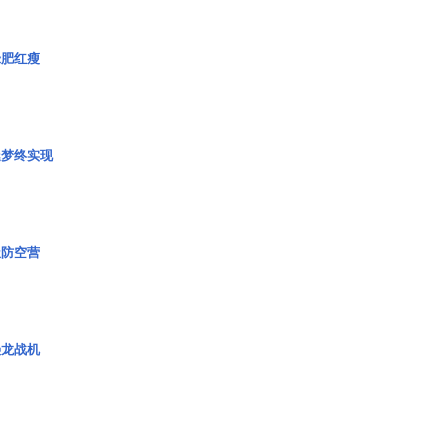
绿肥红瘦
艇梦终实现
极防空营
枭龙战机