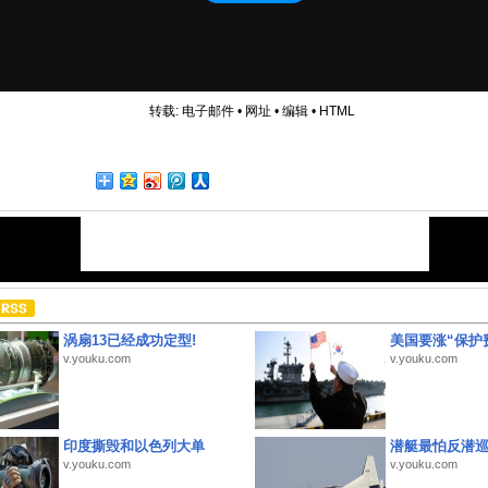
转载:
电子邮件
•
网址
•
编辑
•
HTML
涡扇13已经成功定型!
美国要涨“保护
v.youku.com
v.youku.com
印度撕毁和以色列大单
潜艇最怕反潜
v.youku.com
v.youku.com