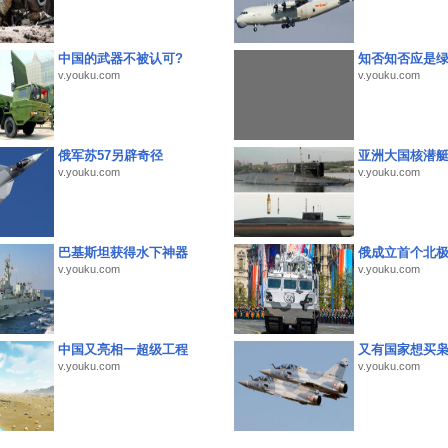
中国的武器不被认可?
知否知否应是
v.youku.com
v.youku.com
俄军苏57另辟奇径
亚洲大国核潜
v.youku.com
v.youku.com
巴基斯坦获得水下神器
俄成立首个北
v.youku.com
v.youku.com
中国又亮相一超级工程
又有国家想买
v.youku.com
v.youku.com