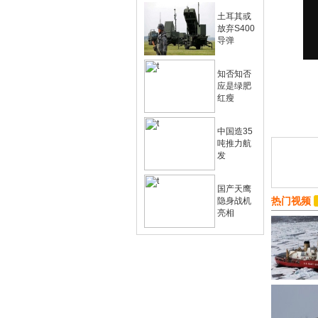
土耳其或
放弃S400
导弹
知否知否
应是绿肥
红瘦
中国造35
吨推力航
发
国产天鹰
热门视频
隐身战机
亮相