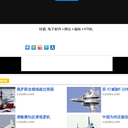
转载:
电子邮件
•
网址
•
编辑
•
HTML
俄罗斯这领域超过美国
苏-57威胁F-2
v.youku.com
v.youku.com
潜艇最怕反潜巡逻机
中国为何还服
v.youku.com
v.youku.com