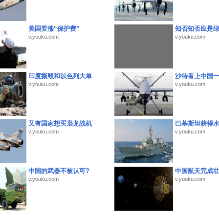
美国要涨“保护费”
知否知否应是
v.youku.com
v.youku.com
印度撕毁和以色列大单
沙特看上中国
v.youku.com
v.youku.com
又有国家想买枭龙战机
巴基斯坦获得
v.youku.com
v.youku.com
中国的武器不被认可?
中国航天完成
v.youku.com
v.youku.com