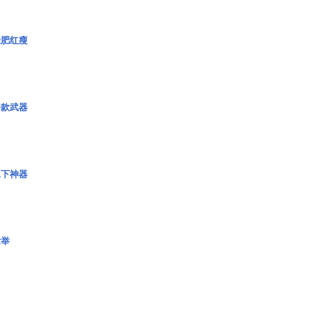
绿肥红瘦
一款武器
水下神器
壮举