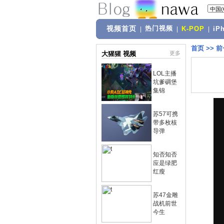
视频首页
热门视频
|
|
K-POP
|
iP
首页
>>
前
大猩猩 视频
更多
LOL主播
坑爹碉堡
集锦
苏57可携
带多枚核
导弹
知否知否
应是绿肥
红瘦
苏47金雕
战机前世
今生