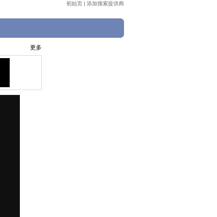
初始页
|
添加搜索提供商
更多