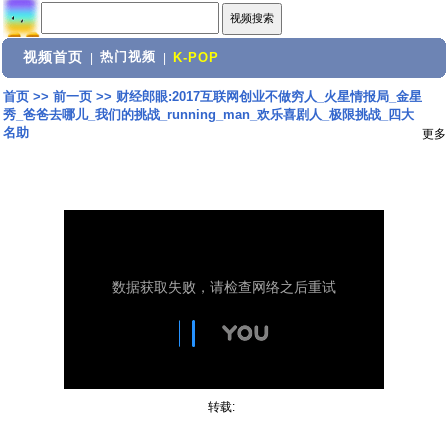
视频首页
热门视频
|
|
K-POP
首页
>>
前一页
>>
财经郎眼:2017互联网创业不做穷人_火星情报局_金星
秀_爸爸去哪儿_我们的挑战_running_man_欢乐喜剧人_极限挑战_四大
名助
更多
转载: