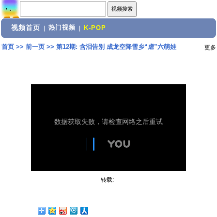
视频首页
热门视频
|
|
K-POP
首页
>>
前一页
>>
第12期: 含泪告别 成龙空降雪乡“虐”六萌娃
更多
转载: