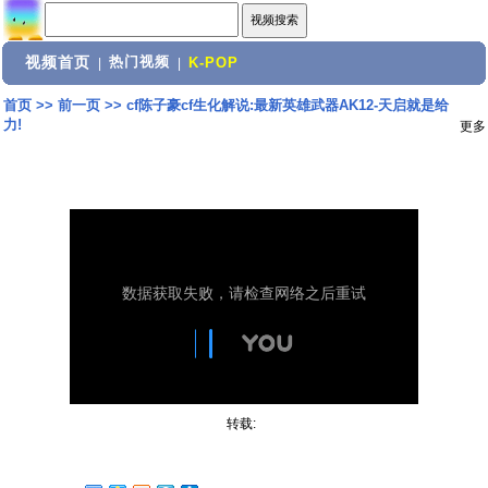
视频首页
热门视频
|
|
K-POP
首页
>>
前一页
>>
cf陈子豪cf生化解说:最新英雄武器AK12-天启就是给
力!
更多
转载: