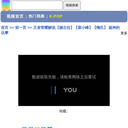
视频首页
热门视频
|
|
K-POP
首页
>>
前一页
>>
王者荣耀解说【德古拉】【裴小峰】【嗨氏】 超神的
达摩
更多
转载: