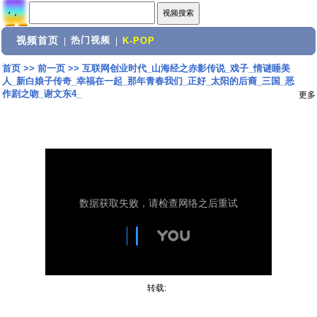
视频首页
热门视频
|
|
K-POP
首页
>>
前一页
>>
互联网创业时代_山海经之赤影传说_戏子_情谜睡美
人_新白娘子传奇_幸福在一起_那年青春我们_正好_太阳的后裔_三国_恶
作剧之吻_谢文东4_
更多
转载: