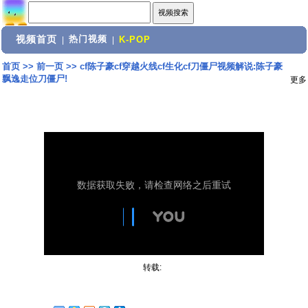
视频首页
热门视频
|
|
K-POP
首页
>>
前一页
>>
cf陈子豪cf穿越火线cf生化cf刀僵尸视频解说:陈子豪
飘逸走位刀僵尸!
更多
转载: