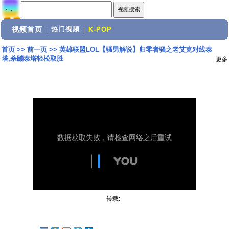
视频首页
热门视频
|
|
K-POP
首页
>>
前一页
>>
英雄联盟LOL【骚男解说】归零者骚之老艾克对线泰
塔,杀蹦泰塔轻松取胜
更多
转载: