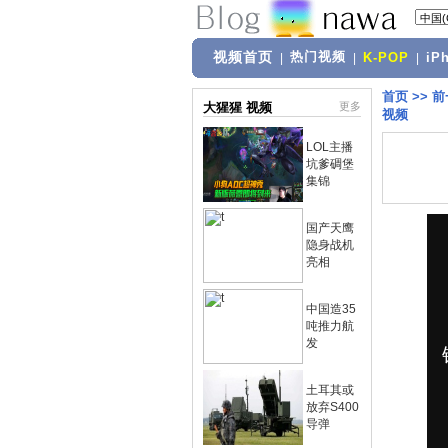
视频首页
热门视频
|
|
K-POP
|
iP
首页
>>
前
大猩猩 视频
更多
视频
LOL主播
坑爹碉堡
集锦
国产天鹰
隐身战机
亮相
中国造35
吨推力航
发
土耳其或
放弃S400
导弹