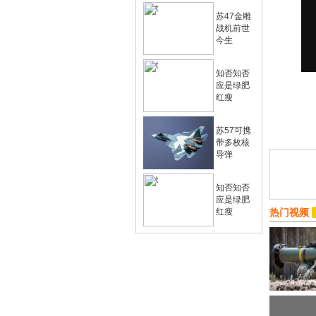
苏47金雕
战机前世
今生
知否知否
应是绿肥
红瘦
苏57可携
带多枚核
导弹
知否知否
应是绿肥
红瘦
热门视频