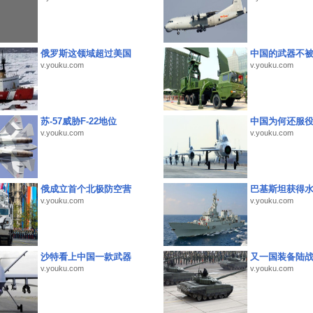
俄罗斯这领域超过美国
中国的武器不被
v.youku.com
v.youku.com
苏-57威胁F-22地位
中国为何还服
v.youku.com
v.youku.com
俄成立首个北极防空营
巴基斯坦获得
v.youku.com
v.youku.com
沙特看上中国一款武器
又一国装备陆
v.youku.com
v.youku.com