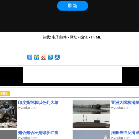
转载:
电子邮件
•
网址
•
编辑
•
HTML
印度撕毁和以色列大单
亚洲大国核潜
v.youku.com
v.youku.com
知否知否应是绿肥红瘦
潜艇最怕反潜
v.youku.com
v.youku.com