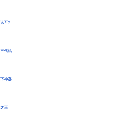
认可?
役三代机
水下神器
战之王