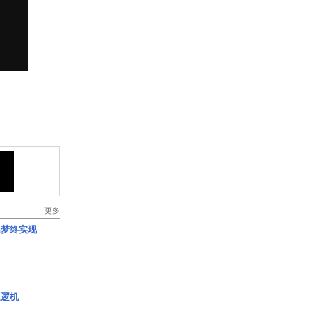
更多
艇梦终实现
巡逻机