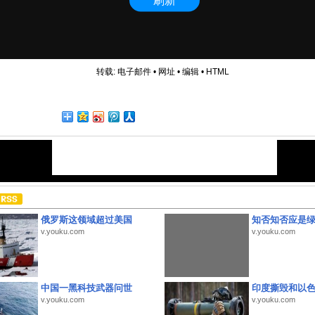
转载:
电子邮件
•
网址
•
编辑
•
HTML
俄罗斯这领域超过美国
知否知否应是
v.youku.com
v.youku.com
中国一黑科技武器问世
印度撕毁和以
v.youku.com
v.youku.com