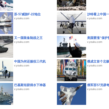
苏-57威胁F-22地位
沙特看上中国
v.youku.com
v.youku.com
又一国装备陆战之王
美国要涨“保护
v.youku.com
v.youku.com
中国为何还服役三代机
俄成立首个北
v.youku.com
v.youku.com
巴基斯坦获得水下神器
俄军苏57另辟
v.youku.com
v.youku.com