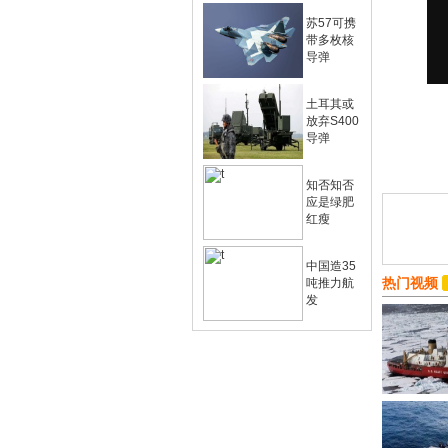
苏57可携
带多枚核
导弹
土耳其或
放弃S400
导弹
知否知否
应是绿肥
红瘦
中国造35
热门视频
吨推力航
发