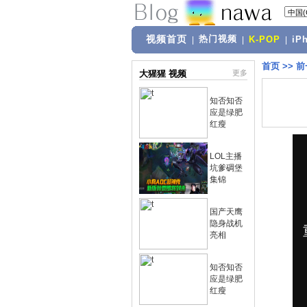
视频首页
热门视频
|
|
K-POP
|
iP
首页
>>
前
大猩猩 视频
更多
知否知否
应是绿肥
红瘦
LOL主播
坑爹碉堡
集锦
国产天鹰
隐身战机
亮相
知否知否
应是绿肥
红瘦