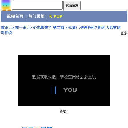
视频首页
热门视频
|
|
K-POP
首页
>>
前一页
>>
心电影来了 第二期《长城》:信任危机?景甜,大师有话
对你说
更多
转载: