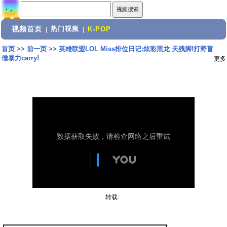
视频首页
热门视频
|
|
K-POP
首页
>>
前一页
>>
英雄联盟LOL Miss排位日记:炫彩黑龙 天残脚!打野盲
僧暴力carry!
更多
转载: