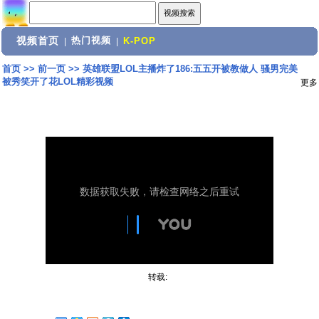
视频首页
热门视频
|
|
K-POP
首页
>>
前一页
>>
英雄联盟LOL主播炸了186:五五开被教做人 骚男完美
被秀笑开了花LOL精彩视频
更多
转载: