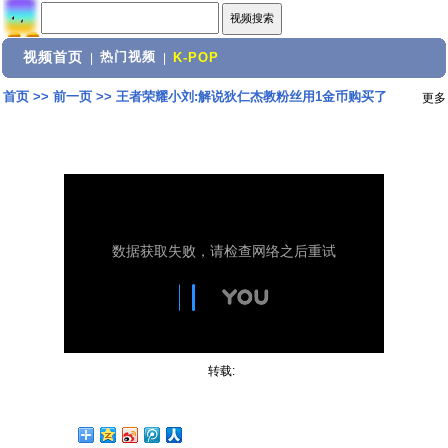
视频首页
热门视频
|
|
K-POP
首页
>>
前一页
>>
王者荣耀小刘:解说狄仁杰教粉丝用1金币购买了
更多
转载: