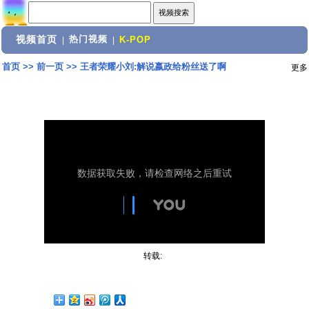
视频首页
热门视频
|
|
K-POP
首页
>>
前一页
>>
王者荣耀小刘:解说嬴政给粉丝送了啊
更多
转载: