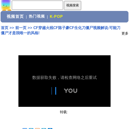
视频首页
热门视频
|
|
K-POP
首页
>>
前一页
>>
CF穿越火线CF陈子豪CF生化刀僵尸视频解说:可能刀
僵尸才是我唯一的风格!
更多
转载: