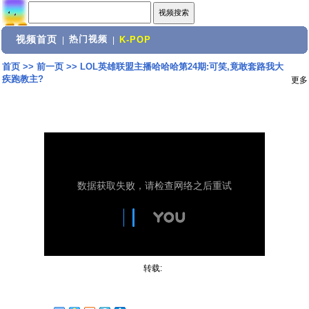
视频首页
热门视频
|
|
K-POP
首页
>>
前一页
>>
LOL英雄联盟主播哈哈哈第24期:可笑,竟敢套路我大
疾跑教主?
更多
转载: