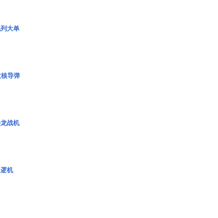
色列大单
枚核导弹
枭龙战机
巡逻机