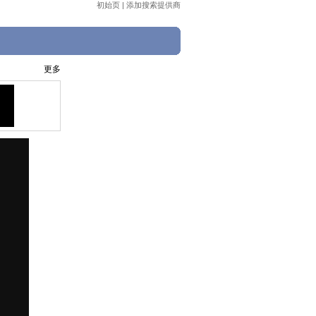
初始页
|
添加搜索提供商
更多