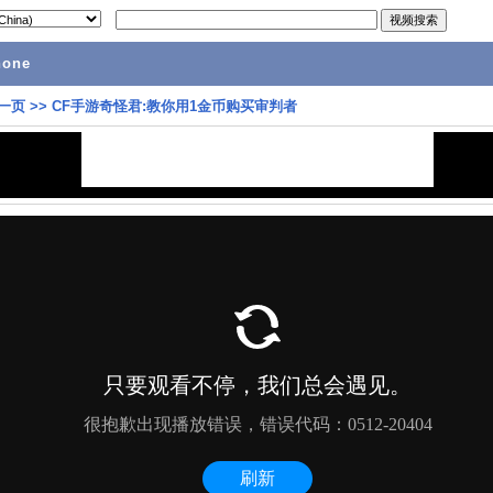
hone
一页
>>
CF手游奇怪君:教你用1金币购买审判者