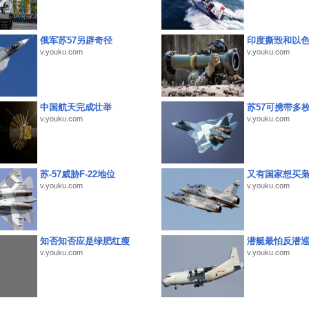
俄军苏57另辟奇径
印度撕毁和以
v.youku.com
v.youku.com
中国航天完成壮举
苏57可携带多
v.youku.com
v.youku.com
苏-57威胁F-22地位
又有国家想买
v.youku.com
v.youku.com
知否知否应是绿肥红瘦
潜艇最怕反潜
v.youku.com
v.youku.com