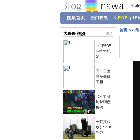
视频首页
热门视频
|
|
K-POP
|
iP
首页
>>
前
大猩猩 视频
更多
中国造35
吨推力航
发
国产天鹰
隐身战机
亮相
LOL主播
坑爹碉堡
集锦
土耳其或
放弃S400
导弹