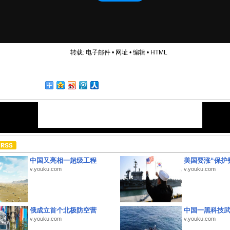
转载:
电子邮件
•
网址
•
编辑
•
HTML
中国又亮相一超级工程
美国要涨“保护
v.youku.com
v.youku.com
俄成立首个北极防空营
中国一黑科技
v.youku.com
v.youku.com