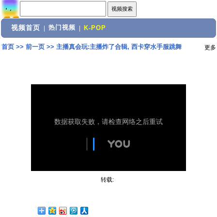
视频首页
热门视频
|
|
K-POP
首页
>>
前一页
>>
主播真会玩:主播炸了合辑, 西卡穿水手服跳舞
更多
转载: