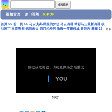
视频首页
热门视频
|
|
K-POP
首页
>>
前一页
>>
马云演讲-屌丝的梦想 马云演讲 精彩马云最新演讲 极
品家丁 欢喜密探 锦绣未央 咱们相爱吧 微微一笑很倾城 青云志 麻雀 13
更多
转载: