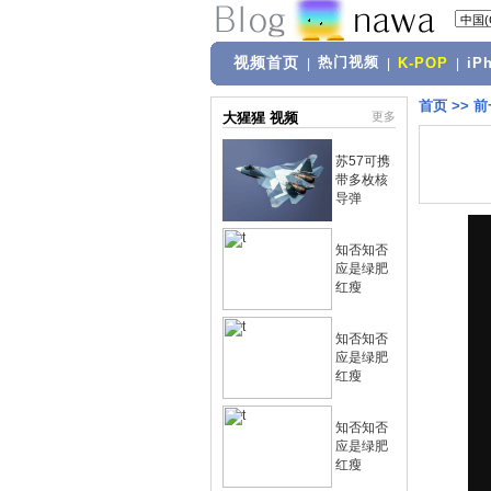
视频首页
热门视频
|
|
K-POP
|
iP
首页
>>
前
大猩猩 视频
更多
苏57可携
带多枚核
导弹
知否知否
应是绿肥
红瘦
知否知否
应是绿肥
红瘦
知否知否
应是绿肥
红瘦