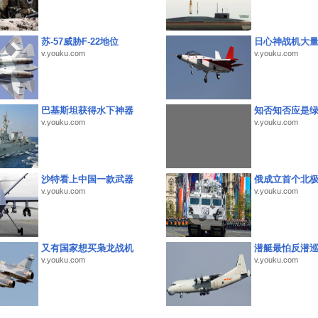
苏-57威胁F-22地位
日心神战机大
v.youku.com
v.youku.com
巴基斯坦获得水下神器
知否知否应是
v.youku.com
v.youku.com
沙特看上中国一款武器
俄成立首个北
v.youku.com
v.youku.com
又有国家想买枭龙战机
潜艇最怕反潜
v.youku.com
v.youku.com