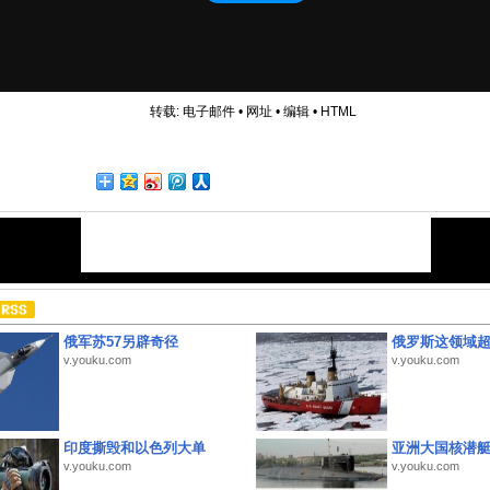
转载:
电子邮件
•
网址
•
编辑
•
HTML
俄军苏57另辟奇径
俄罗斯这领域
v.youku.com
v.youku.com
印度撕毁和以色列大单
亚洲大国核潜
v.youku.com
v.youku.com