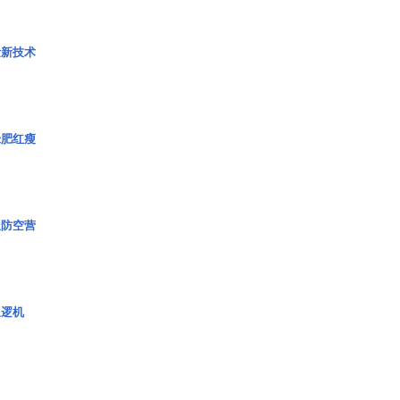
量新技术
绿肥红瘦
极防空营
巡逻机