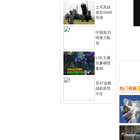
土耳其或
放弃S400
导弹
中国造35
吨推力航
发
LOL主播
坑爹碉堡
集锦
苏47金雕
热门视频
战机前世
今生