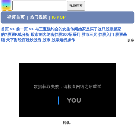
视频首页
热门视频
|
|
K-POP
首页
>>
前一页
>>
与王宝强约会的女生传闻她家是买了这只股票起家
的?股票K线分析 股市剑客绝密炒股100招系列 股市三兵 炒股入门 股票基
础 天下财经百姓炒股秀 股市 股票短线操作
更多
转载: