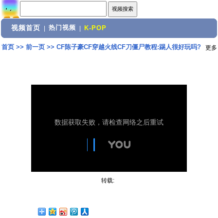
视频首页
热门视频
|
|
K-POP
首页
>>
前一页
>>
CF陈子豪CF穿越火线CF刀僵尸教程:踢人很好玩吗?
更多
转载: