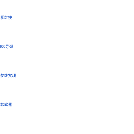
绿肥红瘦
00导弹
艇梦终实现
一款武器