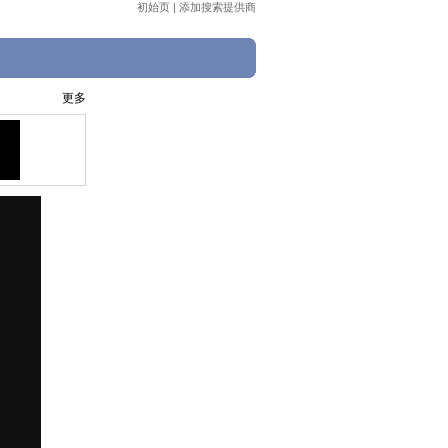
初始页
|
添加搜索提供商
更多