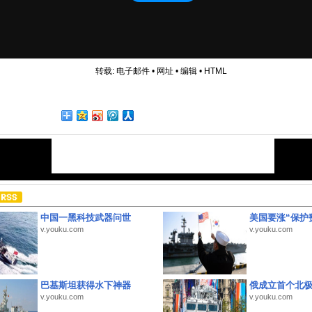
转载:
电子邮件
•
网址
•
编辑
•
HTML
中国一黑科技武器问世
美国要涨“保护
v.youku.com
v.youku.com
巴基斯坦获得水下神器
俄成立首个北
v.youku.com
v.youku.com