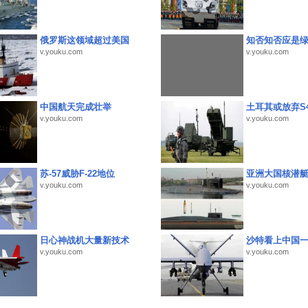
俄罗斯这领域超过美国
知否知否应是
v.youku.com
v.youku.com
中国航天完成壮举
土耳其或放弃S4
v.youku.com
v.youku.com
苏-57威胁F-22地位
亚洲大国核潜
v.youku.com
v.youku.com
日心神战机大量新技术
沙特看上中国
v.youku.com
v.youku.com