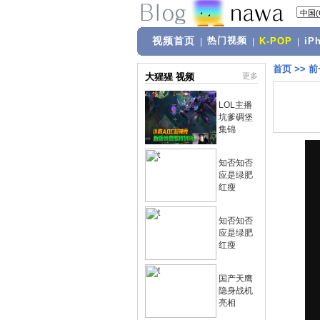
视频首页
热门视频
|
|
K-POP
|
iP
首页
>>
前
大猩猩 视频
更多
LOL主播
坑爹碉堡
集锦
知否知否
应是绿肥
红瘦
知否知否
应是绿肥
红瘦
国产天鹰
隐身战机
亮相