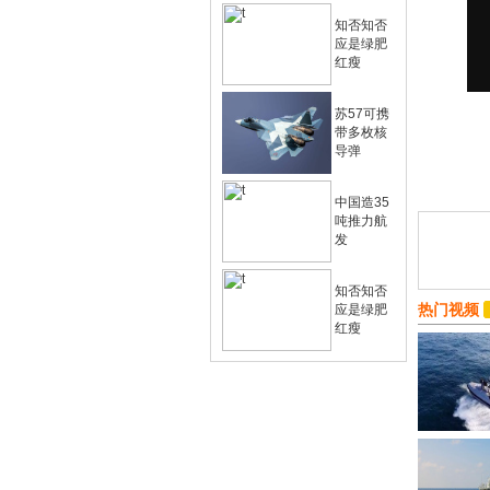
知否知否
应是绿肥
红瘦
苏57可携
带多枚核
导弹
中国造35
吨推力航
发
知否知否
热门视频
应是绿肥
红瘦