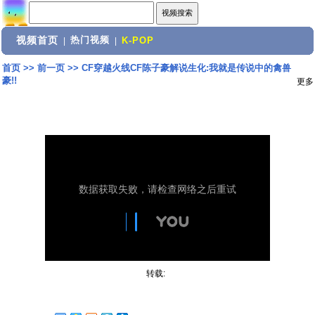
视频首页
热门视频
|
|
K-POP
首页
>>
前一页
>>
CF穿越火线CF陈子豪解说生化:我就是传说中的禽兽
豪!!
更多
转载: