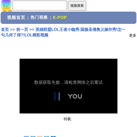
视频首页
热门视频
|
|
K-POP
首页
>>
前一页
>>
英雄联盟LOL王者小咖秀:国服圣僧奥义操作秀!怎一
句几何了得?!LOL精彩视频
更多
转载: