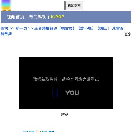
视频首页
热门视频
|
|
K-POP
首页
>>
前一页
>>
王者荣耀解说【德古拉】【裴小峰】【嗨氏】 冰雪奇
缘甄姬
更多
转载: