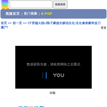
视频首页
热门视频
|
|
K-POP
首页
>>
前一页
>>
CF穿越火线cf陈子豪超长解说生化:生化禽兽豪奔放刀
僵尸!
更多
转载: