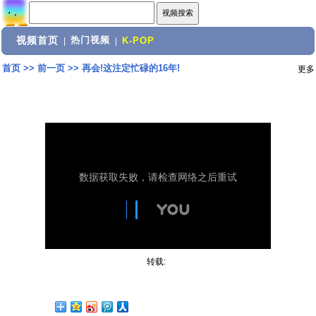
视频首页
热门视频
|
|
K-POP
首页
>>
前一页
>>
再会!这注定忙碌的16年!
更多
转载: