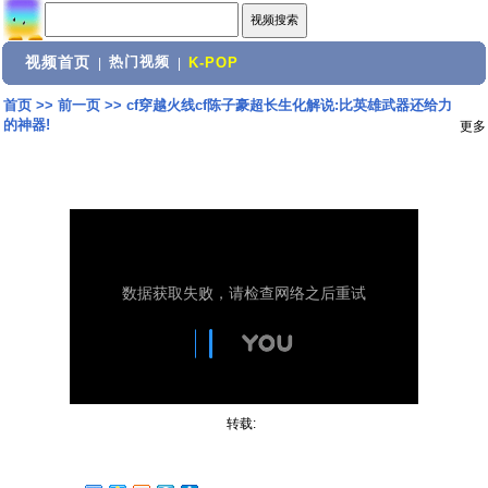
视频首页
热门视频
|
|
K-POP
首页
>>
前一页
>>
cf穿越火线cf陈子豪超长生化解说:比英雄武器还给力
的神器!
更多
转载: