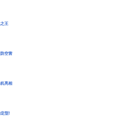
战之王
极防空营
战机亮相
定型!