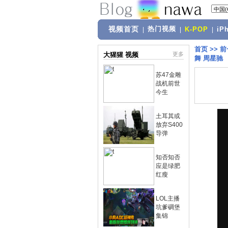
视频首页
热门视频
|
|
K-POP
|
iP
首页
>>
前
大猩猩 视频
更多
舞 周星驰
苏47金雕
战机前世
今生
土耳其或
放弃S400
导弹
知否知否
应是绿肥
红瘦
LOL主播
坑爹碉堡
集锦