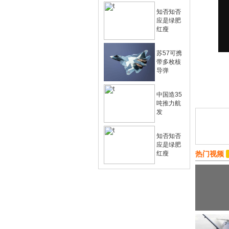
知否知否
应是绿肥
红瘦
苏57可携
带多枚核
导弹
中国造35
吨推力航
发
知否知否
应是绿肥
红瘦
热门视频