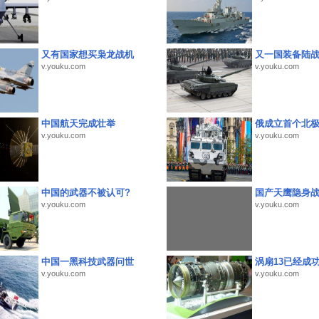
又有国家想买枭龙战机
又一国装备陆
v.youku.com
v.youku.com
中国航天完成壮举
俄成立首个北
v.youku.com
v.youku.com
中国的武器不被认可?
国产天鹰隐身
v.youku.com
v.youku.com
中国一黑科技武器问世
涡扇13已经成功
v.youku.com
v.youku.com