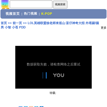
视频首页
热门视频
|
|
K-POP
首页
>>
前一页
>>
LOL英雄联盟徐老师来巡山:盲仔神奇大招 外塔踢!骚
男 小智 小苍 PDD
更多
转载: