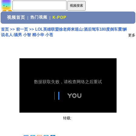
视频首页
热门视频
|
|
K-POP
首页
>>
前一页
>>
LOL英雄联盟徐老师来巡山:酒后驾车180度倒车震!解
说名人:骚男 小智 精小华 小苍
更多
转载: