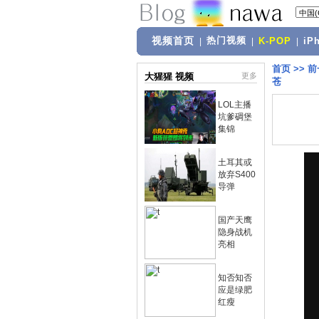
视频首页
热门视频
|
|
K-POP
|
iP
首页
>>
前
大猩猩 视频
更多
苍
LOL主播
坑爹碉堡
集锦
土耳其或
放弃S400
导弹
国产天鹰
隐身战机
亮相
知否知否
应是绿肥
红瘦