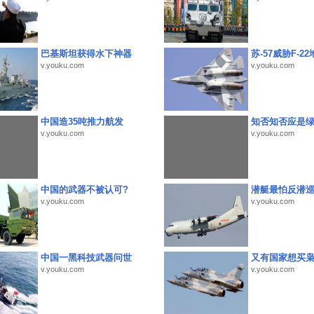
巴基斯坦获得水下神器
苏-57威胁F-2
v.youku.com
v.youku.com
中国造35吨推力航发
知否知否应是
v.youku.com
v.youku.com
中国的武器不被认可?
潜艇最怕反潜
v.youku.com
v.youku.com
中国一黑科技武器问世
又有国家想买
v.youku.com
v.youku.com