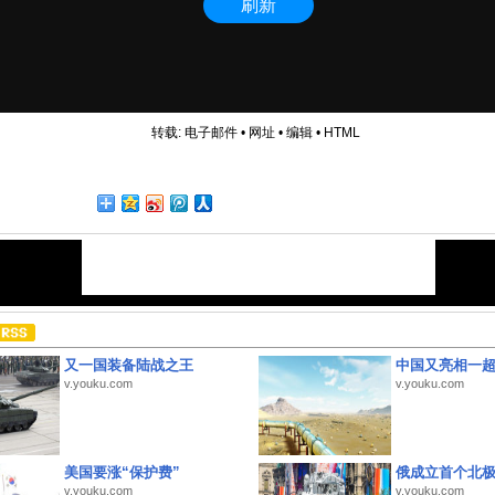
转载:
电子邮件
•
网址
•
编辑
•
HTML
又一国装备陆战之王
中国又亮相一
v.youku.com
v.youku.com
美国要涨“保护费”
俄成立首个北
v.youku.com
v.youku.com