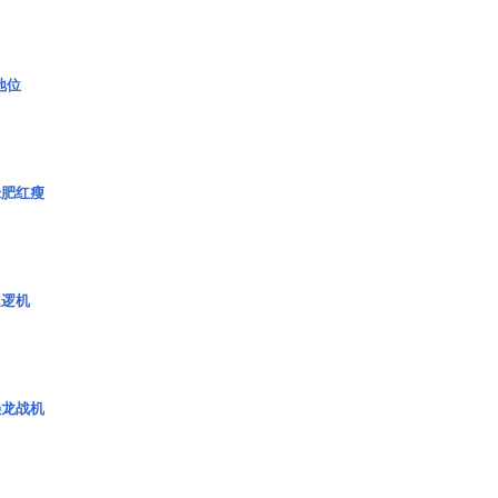
2地位
绿肥红瘦
巡逻机
枭龙战机