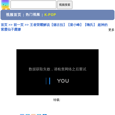
视频首页
热门视频
|
|
K-POP
首页
>>
前一页
>>
王者荣耀解说【德古拉】【裴小峰】【嗨氏】 超神的
紫霞仙子露娜
更多
转载: