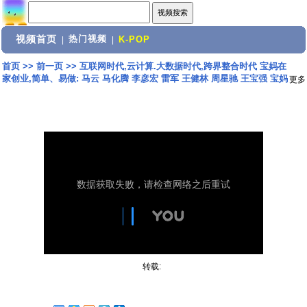
视频首页
热门视频
|
|
K-POP
首页
>>
前一页
>>
互联网时代,云计算.大数据时代,跨界整合时代 宝妈在
家创业,简单、易做: 马云 马化腾 李彦宏 雷军 王健林 周星驰 王宝强 宝妈
更多
转载: