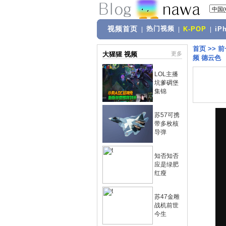
视频首页
热门视频
|
|
K-POP
|
iP
首页
>>
前
大猩猩 视频
更多
频 德云色
LOL主播
坑爹碉堡
集锦
苏57可携
带多枚核
导弹
知否知否
应是绿肥
红瘦
苏47金雕
战机前世
今生