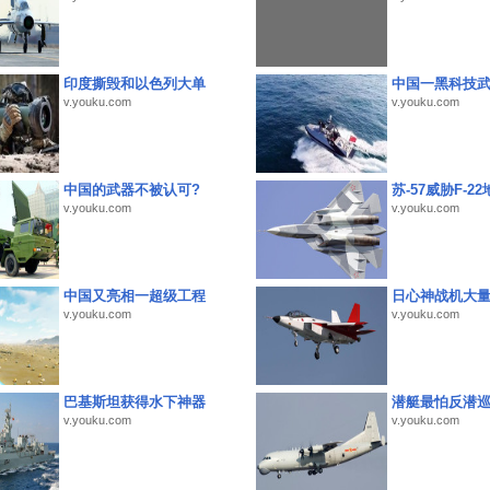
印度撕毁和以色列大单
中国一黑科技
v.youku.com
v.youku.com
中国的武器不被认可?
苏-57威胁F-2
v.youku.com
v.youku.com
中国又亮相一超级工程
日心神战机大
v.youku.com
v.youku.com
巴基斯坦获得水下神器
潜艇最怕反潜
v.youku.com
v.youku.com