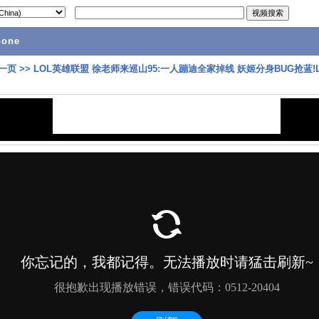
hone
一页
>>
LOL英雄联盟 徐老师来巡山95:一人蹦迪全家掉线 妖姬分身BUG抢蓝!