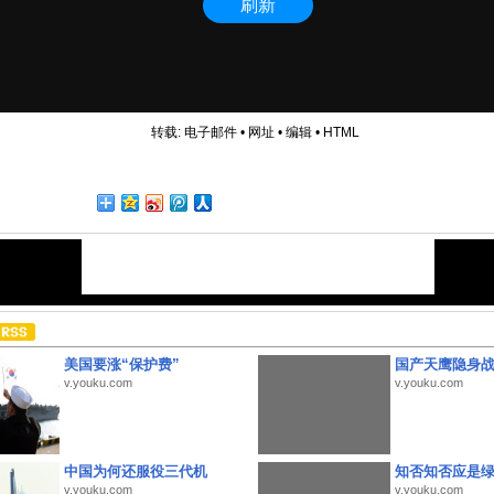
转载:
电子邮件
•
网址
•
编辑
•
HTML
美国要涨“保护费”
国产天鹰隐身
v.youku.com
v.youku.com
中国为何还服役三代机
知否知否应是
v.youku.com
v.youku.com