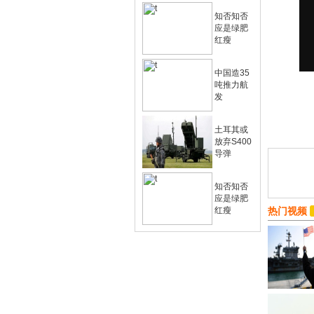
知否知否
应是绿肥
红瘦
中国造35
吨推力航
发
土耳其或
放弃S400
导弹
知否知否
应是绿肥
红瘦
热门视频