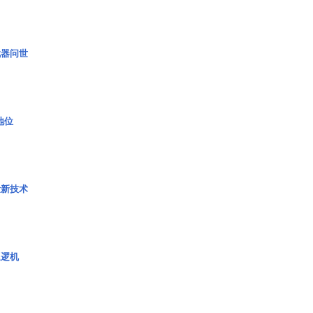
武器问世
2地位
量新技术
巡逻机