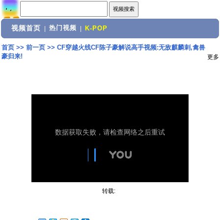
视频首页
热门视频
|
|
K-POP
首页
>>
前一页
>>
CF穿越火线CF陈子豪解说高手视频:无敌麒麟刺,禽兽
豪归来!
更多
转载: