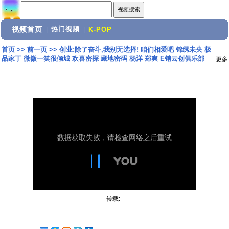
视频首页
热门视频
|
|
K-POP
首页
>>
前一页
>>
创业:除了奋斗,我别无选择! 咱们相爱吧 锦绣未央 极
品家丁 微微一笑很倾城 欢喜密探 藏地密码 杨洋 郑爽 E销云创俱乐部
更多
转载: