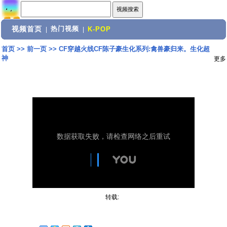
视频首页
热门视频
|
|
K-POP
首页
>>
前一页
>>
CF穿越火线CF陈子豪生化系列:禽兽豪归来。生化超
神
更多
转载: