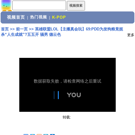
视频首页
热门视频
|
|
K-POP
首页
>>
前一页
>>
英雄联盟LOL【主播真会玩】69:PDD为发狗粮竟扼
杀“人生成就”?五五开 骚男 德云色
更多
转载: