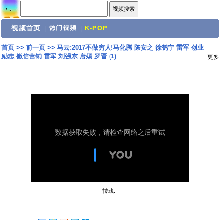
视频首页
热门视频
|
|
K-POP
首页
>>
前一页
>>
马云:2017不做穷人!马化腾 陈安之 徐鹤宁 雷军 创业
励志 微信营销 雷军 刘强东 唐嫣 罗晋 (1)
更多
转载: