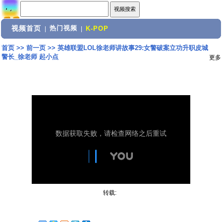
视频首页
热门视频
|
|
K-POP
首页
>>
前一页
>>
英雄联盟LOL徐老师讲故事29:女警破案立功升职皮城
警长_徐老师 起小点
更多
转载: