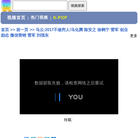
视频首页
热门视频
|
|
K-POP
首页
>>
前一页
>>
马云:2017不做穷人!马化腾 陈安之 徐鹤宁 雷军 创业
励志 微信营销 雷军 刘强东
更多
转载: