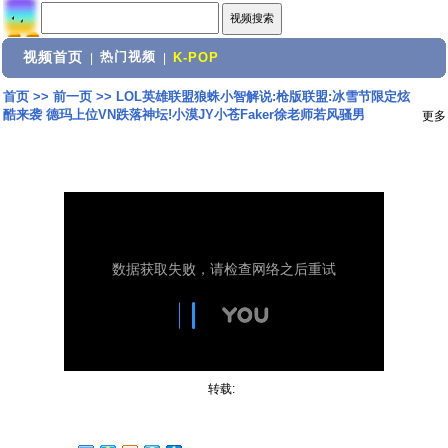
视频首页
热门视频
|
|
K-POP
首页
>>
前一页
>>
LOL英雄联盟狼蛛小智解说:枪版联盟:冰雪节限定炫
酷来袭 德玛上位VN跌落神坛!小漠JY小苍Faker徐老师若风骚男
更多
转载: