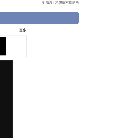
初始页
|
添加搜索提供商
更多