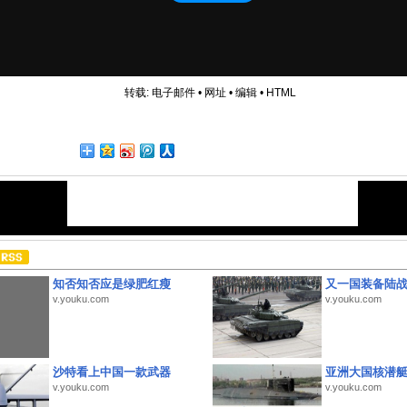
转载:
电子邮件
•
网址
•
编辑
•
HTML
知否知否应是绿肥红瘦
又一国装备陆
v.youku.com
v.youku.com
沙特看上中国一款武器
亚洲大国核潜
v.youku.com
v.youku.com