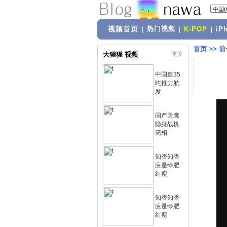
视频首页
热门视频
|
|
K-POP
|
iP
首页
>>
前
大猩猩 视频
更多
中国造35
吨推力航
发
国产天鹰
隐身战机
亮相
知否知否
应是绿肥
红瘦
知否知否
应是绿肥
红瘦