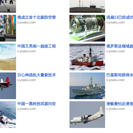
俄成立首个北极防空营
涡扇13已经成功
v.youku.com
v.youku.com
中国又亮相一超级工程
俄罗斯这领域
v.youku.com
v.youku.com
日心神战机大量新技术
巴基斯坦获得
v.youku.com
v.youku.com
中国一黑科技武器问世
潜艇最怕反潜
v.youku.com
v.youku.com