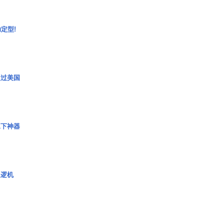
定型!
超过美国
水下神器
巡逻机