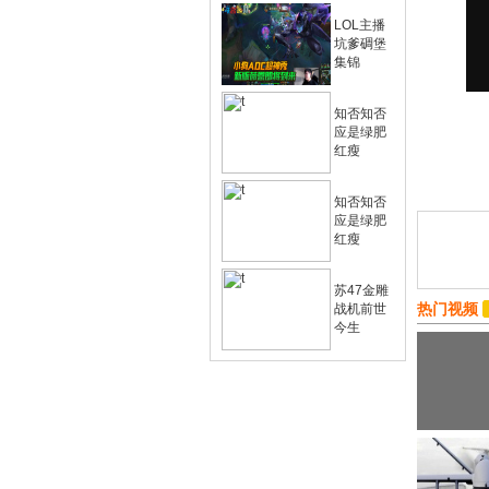
LOL主播
坑爹碉堡
集锦
知否知否
应是绿肥
红瘦
知否知否
应是绿肥
红瘦
苏47金雕
热门视频
战机前世
今生