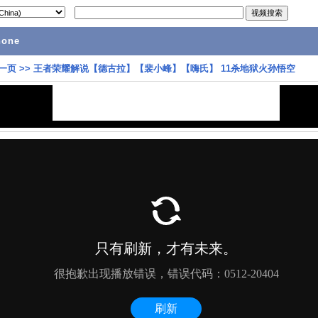
hone
一页
>>
王者荣耀解说【德古拉】【裴小峰】【嗨氏】 11杀地狱火孙悟空