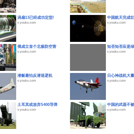
涡扇13已经成功定型!
中国航天完成
v.youku.com
v.youku.com
俄成立首个北极防空营
知否知否应是
v.youku.com
v.youku.com
潜艇最怕反潜巡逻机
日心神战机大
v.youku.com
v.youku.com
土耳其或放弃S400导弹
中国的武器不被
v.youku.com
v.youku.com