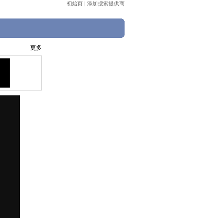
初始页
|
添加搜索提供商
更多