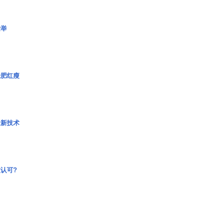
壮举
绿肥红瘦
量新技术
认可?