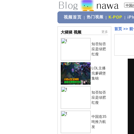
视频首页
热门视频
|
|
K-POP
|
iP
首页
>>
前
大猩猩 视频
更多
知否知否
应是绿肥
红瘦
LOL主播
坑爹碉堡
集锦
知否知否
应是绿肥
红瘦
中国造35
吨推力航
发