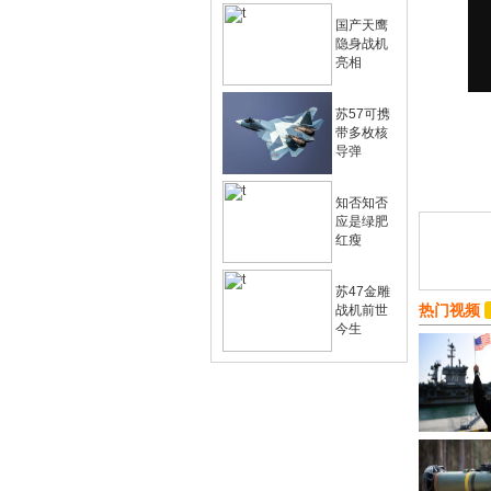
国产天鹰
隐身战机
亮相
苏57可携
带多枚核
导弹
知否知否
应是绿肥
红瘦
苏47金雕
热门视频
战机前世
今生