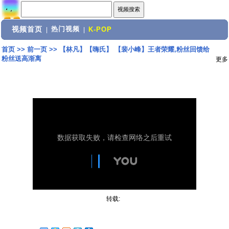
视频首页
热门视频
|
|
K-POP
首页
>>
前一页
>>
【林凡】【嗨氏】 【裴小峰】王者荣耀,粉丝回馈给
粉丝送高渐离
更多
转载: