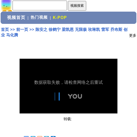
视频首页
热门视频
|
|
K-POP
首页
>>
前一页
>>
陈安之 徐鹤宁 梁凯恩 无限极 玫琳凯 雷军 乔布斯 创
业 马化腾
更多
转载: